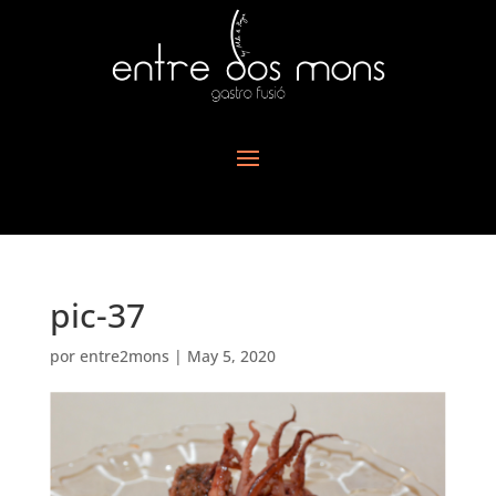
pic-37
por
entre2mons
|
May 5, 2020