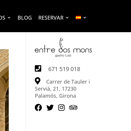
OS
BLOG
RESERVAR
671 519 018
Carrer de Tauler i
Servià, 21, 17230
Palamós, Girona