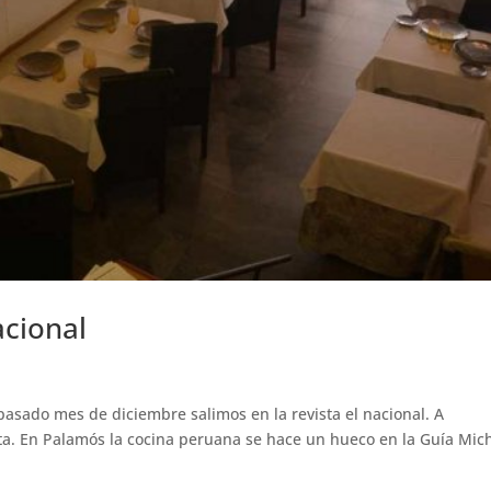
acional
 pasado mes de diciembre salimos en la revista el nacional. A
ta. En Palamós la cocina peruana se hace un hueco en la Guía Mic