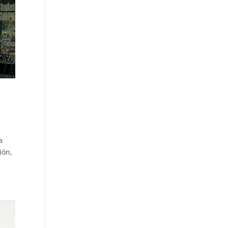
a
ión,