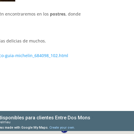
ién encontraremos en los
postres
, donde
las delicias de muchos.
co-guia-michelin_684098_102.html