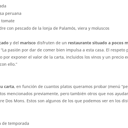
cada
lsa peruana
n tomate
re con pescado de la lonja de Palamós, viera y moluscos
cado
y del
marisco
disfruten de un
restaurante situado a pocos m
La pasión por dar de comer bien impulsa a esta casa. El respeto po
 por exponer el valor de la carta, incluidos los vinos y un precio 
con ello.”
u carta
, en función de cuantos platos queramos probar (menú “
atos mencionados previamente, pero también otros que nos ayudan
ntre Dos Mons. Estos son algunos de los que podemos ver en los di
ta de temporada