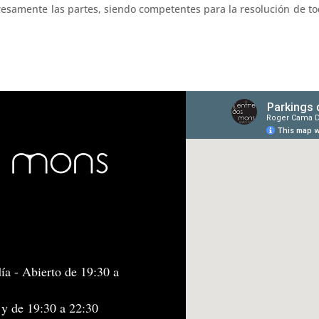
resamente las partes, siendo competentes para la resolución de tod
ía - Abierto de 19:30 a
 y de 19:30 a 22:30