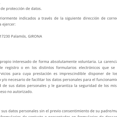
.
 de protección de datos.
riormente indicados a través de la siguiente dirección de correo
 ejercer:
1, 17230 Palamós, GIRONA
l propio interesado de forma absolutamente voluntaria. La carenci
 registro o en los distintos formularios electrónicos que se
vicios para cuya prestación es imprescindible disponer de los
y/o necesario de facilitar los datos personales para el funcionamie
ad de sus datos personales y le garantiza la seguridad de los m
ceso no autorizado.
sus datos personales sin el previo consentimiento de su padre/mad
s formularios de contacto o presentados en formularios de desca