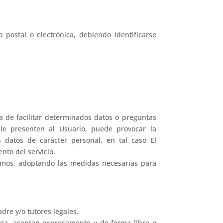
 postal o electrónica, debiendo identificarse
a de facilitar determinados datos o preguntas
 le presenten al Usuario, puede provocar la
 datos de carácter personal, en tal caso El
nto del servicio.
ismos, adoptando las medidas necesarias para
re y/o tutores legales.
rga, aceptan expresamente y de forma libre e