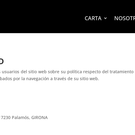
CARTA
NOSOT
D
 usuarios del sitio web sobre su política respecto del tratamiento
bados por la navegación a través de su sitio web.
1, 17230 Palamós, GIRONA