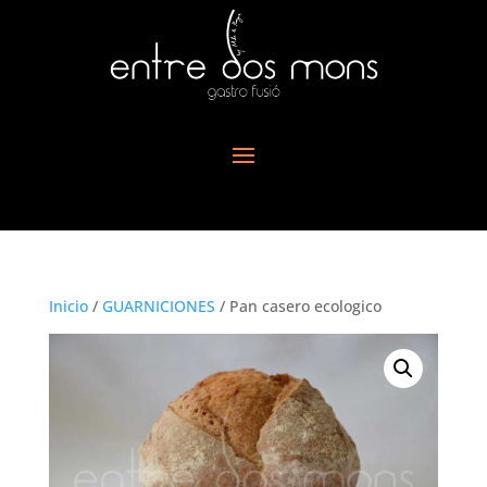
Inicio
/
GUARNICIONES
/ Pan casero ecologico