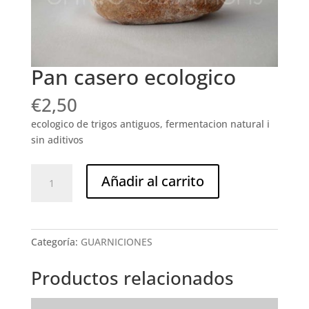
Pan casero ecologico
€
2,50
ecologico de trigos antiguos, fermentacion natural i
sin aditivos
Pan
Añadir al carrito
casero
ecologico
cantidad
Categoría:
GUARNICIONES
Productos relacionados