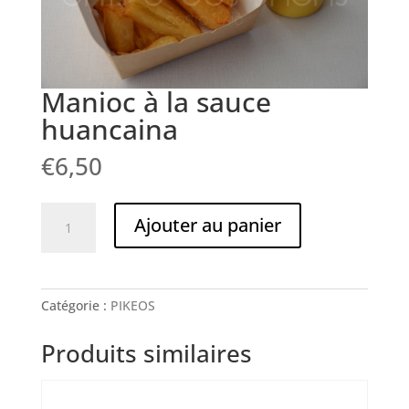
Manioc à la sauce
huancaina
€
6,50
quantité
Ajouter au panier
de
Manioc
à
la
Catégorie :
PIKEOS
sauce
huancaina
Produits similaires