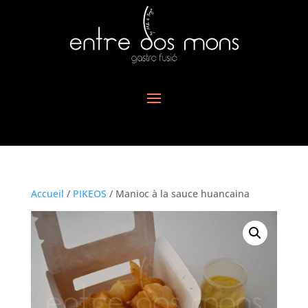
Accueil
/
PIKEOS
/ Manioc à la sauce huancaina