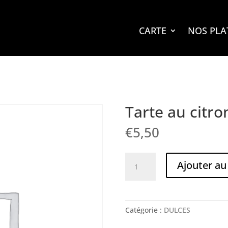
CARTE
NOS PLA
Tarte au citro
€
5,50
quantité
Ajouter au
de
Tarte
au
citron
Catégorie :
DULCES