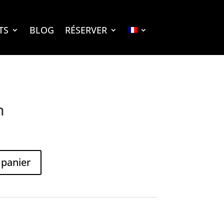
TS
BLOG
RÉSERVER
n
 panier