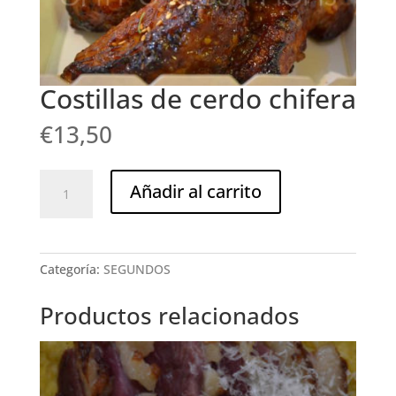
Costillas de cerdo chifera
€
13,50
Costillas
Añadir al carrito
de
cerdo
chifera
cantidad
Categoría:
SEGUNDOS
Productos relacionados