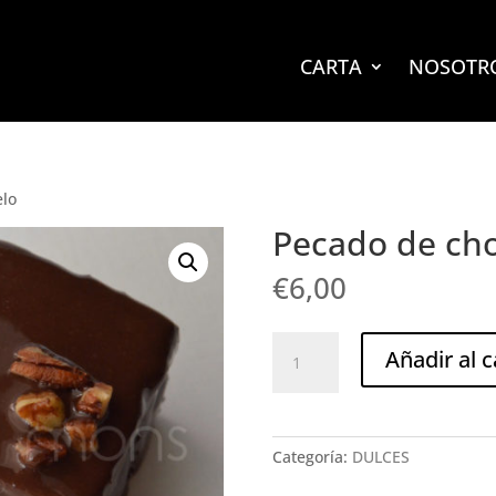
CARTA
NOSOTR
elo
Pecado de cho
€
6,00
Pecado
Añadir al c
de
chocolate
y
caramelo
Categoría:
DULCES
cantidad