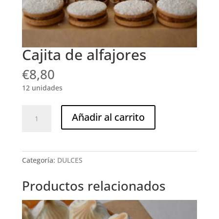
Cajita de alfajores
€
8,80
12 unidades
Cajita
Añadir al carrito
de
alfajores
cantidad
Categoría:
DULCES
Productos relacionados