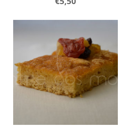
€
5,50