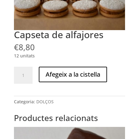
Capseta de alfajores
€
8,80
12 unitats
quantitat
Afegeix a la cistella
de
Capseta
de
alfajores
Categoria:
DOLÇOS
Productes relacionats