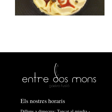
Els nostres horaris
Dilluns a dimecres: Tancat al migdia -